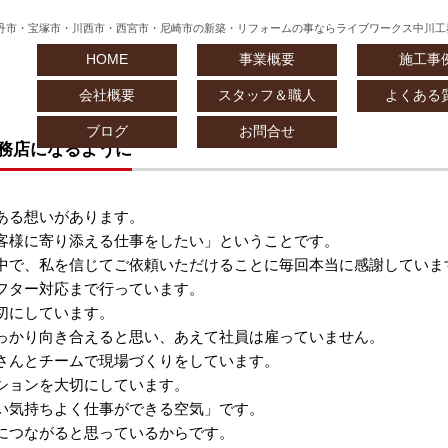
丹市・宝塚市・川西市・西宮市・尼崎市の新築・リフォームの事ならライブワークス中川工
HOME
事業概要
施工事
会社概要
スタッフ＆職人
よくある
ブログ
お問合せ
務店になるように
ある想いがあります。
客様に寄り添える仕事をしたい」ということです。
中で、私を信じてご依頼いただけることに毎回本当に感謝していま
フター対応まで行っています。
切にしています。
っかり向き合えると思い、あえて社員は雇っていません。
さんとチームで現場づくりをしています。
ションを大切にしています。
い気持ちよく仕事ができる空気」です。
につながると思っているからです。