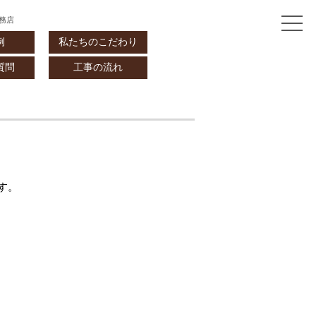
務店
例
私たちのこだわり
質問
工事の流れ
す。