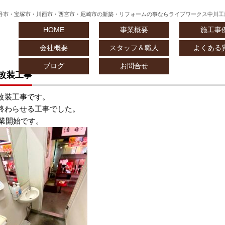
丹市・宝塚市・川西市・西宮市・尼崎市の新築・リフォームの事ならライブワークス中川工
HOME
事業概要
施工事
会社概要
スタッフ＆職人
よくある
ブログ
お問合せ
改装工事
改装工事です。
終わらせる工事でした。
作業開始です。