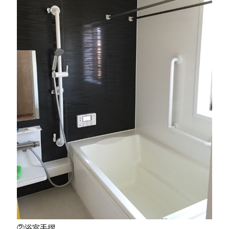
②浴室手摺